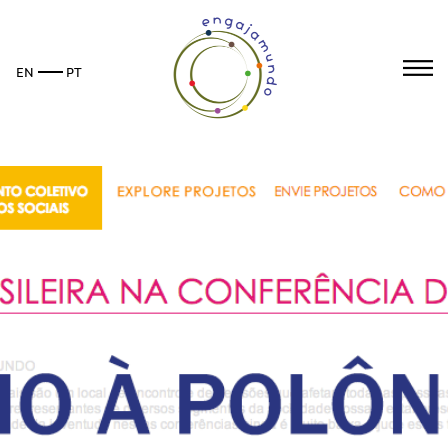
Pular
para
o
EN
PT
conteúdo
principal